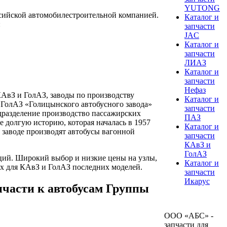
YUTONG
ссийской автомобилестроительной компанией.
Каталог и
:
запчасти
JAC
Каталог и
запчасти
ЛИАЗ
Каталог и
запчасти
Нефаз
АвЗ и ГолАЗ, заводы по производству
Каталог и
 ГолАЗ «Голицынского автобусного завода»
запчасти
одразделение производство пассажирских
ПАЗ
 долгую историю, которая началась в 1957
Каталог и
а заводе производят автобусы вагонной
запчасти
КАвЗ и
ГолАЗ
ций. Широкий выбор и низкие цены на узлы,
Каталог и
х для КАвЗ и ГолАЗ последних моделей.
запчасти
Икарус
апчасти к автобусам Группы
ООО «АБС» -
запчасти для