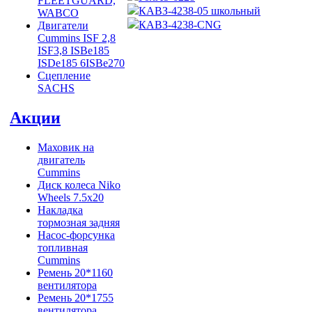
FLEETGUARD,
КАВЗ-4238-05 школьный
WABCO
КАВЗ-4238-CNG
Двигатели
Cummins ISF 2,8
ISF3,8 ISBe185
ISDe185 6ISBe270
Сцепление
SACHS
Акции
Маховик на
двигатель
Cummins
Диск колеса Niko
Wheels 7.5x20
Накладка
тормозная задняя
Насос-форсунка
топливная
Cummins
Ремень 20*1160
вентилятора
Ремень 20*1755
вентилятора