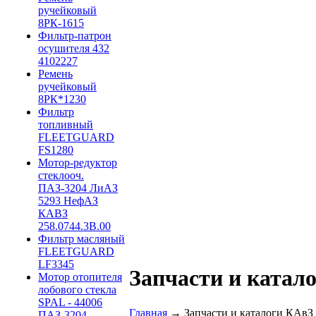
ручейковый
8РК-1615
Фильтр-патрон
осушителя 432
4102227
Ремень
ручейковый
8РК*1230
Фильтр
топливный
FLEETGUARD
FS1280
Мотор-редуктор
стеклооч.
ПАЗ-3204 ЛиАЗ
5293 НефАЗ
КАВЗ
258.0744.3B.00
Фильтр масляный
FLEETGUARD
LF3345
Запчасти и катал
Мотор отопителя
лобового стекла
SPAL - 44006
Главная
→ Запчасти и каталоги КАвЗ
ПАЗ-3204