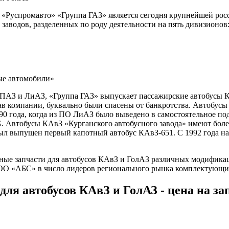
О «Руспромавто» «Группа ГАЗ» является сегодня крупнейшей ро
 заводов, разделенных по роду деятельности на пять дивизионов
ые автомобили»
ПАЗ и ЛиАЗ, «Группа ГАЗ» выпускает пассажирские автобусы К
ав компании, буквально были спасены от банкротства. Автобусы
990 года, когда из ПО ЛиАЗ было выведено в самостоятельное п
 Автобусы КАвЗ «Курганского автобусного завода» имеют более
 был выпущен первый капотный автобус КАвЗ-651. С 1992 года н
.
ные запчасти для автобусов КАвЗ и ГолАЗ различных модифика
ОО «АБС» в число лидеров регионального рынка комплектующи
для автобусов КАвЗ и ГолАЗ - цена на з