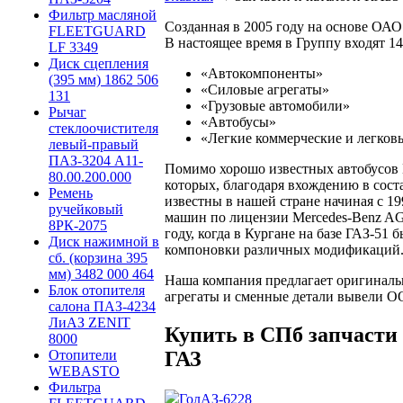
Фильтр масляной
Созданная в 2005 году на основе ОА
FLEETGUARD
В настоящее время в Группу входят 14
LF 3349
Диск сцепления
«Автокомпоненты»
(395 мм) 1862 506
«Силовые агрегаты»
131
«Грузовые автомобили»
Рычаг
«Автобусы»
стеклоочистителя
«Легкие коммерческие и легков
левый-правый
ПАЗ-3204 А11-
Помимо хорошо известных автобусов 
80.00.200.000
которых, благодаря вхождению в сост
Ремень
известны в нашей стране начиная с 1
ручейковый
машин по лицензии Mercedes-Benz AG.
8РК-2075
году, когда в Кургане на базе ГАЗ-51
Диск нажимной в
компоновки различных модификаций
сб. (корзина 395
мм) 3482 000 464
Наша компания предлагает оригиналь
Блок отопителя
агрегаты и сменные детали вывели О
салона ПАЗ-4234
ЛиАЗ ZENIT
Купить в СПб запчасти 
8000
ГАЗ
Отопители
WEBASTO
Фильтра
ГолАЗ-6228