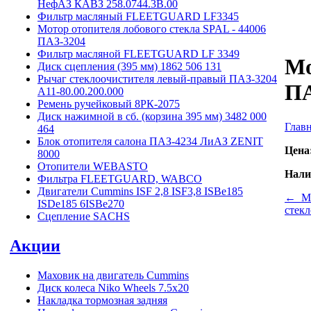
НефАЗ КАВЗ 258.0744.3B.00
Фильтр масляный FLEETGUARD LF3345
Мотор отопителя лобового стекла SPAL - 44006
ПАЗ-3204
Фильтр масляной FLEETGUARD LF 3349
Мо
Диск сцепления (395 мм) 1862 506 131
Рычаг стеклоочистителя левый-правый ПАЗ-3204
ПА
А11-80.00.200.000
Ремень ручейковый 8РК-2075
Диск нажимной в сб. (корзина 395 мм) 3482 000
Глав
464
Блок отопителя салона ПАЗ-4234 ЛиАЗ ZENIT
Цена
8000
Отопители WEBASTO
Нали
Фильтра FLEETGUARD, WABCO
Двигатели Cummins ISF 2,8 ISF3,8 ISBe185
← Мо
ISDe185 6ISBe270
стек
Сцепление SACHS
Акции
Маховик на двигатель Cummins
Диск колеса Niko Wheels 7.5x20
Накладка тормозная задняя