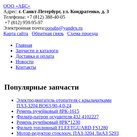
ООО «АБС»
Адрес:
г. Санкт-Петербург, ул. Кондратенко, д. 3
Телефоны:
+7 (812)
388-40-05
+7 (812)
959-95-97
Электронная почта:
oooabs@yandex.ru
Карта сайта
Обратная связь
Схема проезда
Главная
Запчасти и каталоги
Доставка и оплата
Новости
Контакты
Популярные запчасти
Электродвигатель отопителя с крыльчатками
ПАЗ-3204 ВО63-90-4,0-24
Ремень ручейковый 8РК-1615
Фильтр-патрон осушителя 432 4102227
Ремень ручейковый 8РК*1230
Фильтр топливный FLEETGUARD FS1280
Мотор-редуктор стеклооч. ПАЗ-3204 ЛиАЗ 5293