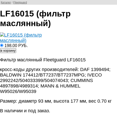
Каталог
/
Fleetguard
LF16015 (фильтр
маслянный)
198.00 РУБ.
Фильтр маслянный Fleetguard LF16015
кросс-коды других производителей: DAF 1399494;
BALDWIN 174412/BT7237/BT7237MPG; IVECO
2992242/504033399/504074043; CUMMINS
4897898/4989314; MANN & HUMMEL
W95026/W95039
Размер: диаметр 93 мм, высота 177 мм, вес 0.70 кг
В наличии и под заказ.