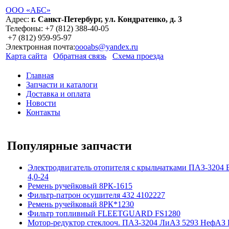
ООО «АБС»
Адрес:
г. Санкт-Петербург, ул. Кондратенко, д. 3
Телефоны:
+7 (812)
388-40-05
+7 (812)
959-95-97
Электронная почта:
oooabs@yandex.ru
Карта сайта
Обратная связь
Схема проезда
Главная
Запчасти и каталоги
Доставка и оплата
Новости
Контакты
Популярные запчасти
Электродвигатель отопителя с крыльчатками ПАЗ-3204 
4,0-24
Ремень ручейковый 8РК-1615
Фильтр-патрон осушителя 432 4102227
Ремень ручейковый 8РК*1230
Фильтр топливный FLEETGUARD FS1280
Мотор-редуктор стеклооч. ПАЗ-3204 ЛиАЗ 5293 НефАЗ