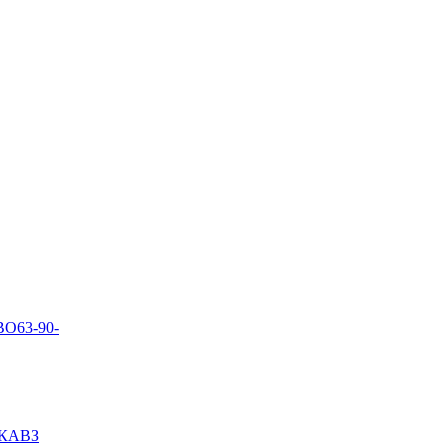
ВО63-90-
 КАВЗ