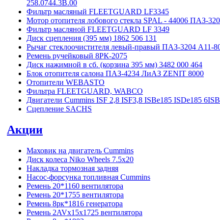
258.0744.3B.00
Фильтр масляный FLEETGUARD LF3345
Мотор отопителя лобового стекла SPAL - 44006 ПАЗ-32
Фильтр масляной FLEETGUARD LF 3349
Диск сцепления (395 мм) 1862 506 131
Рычаг стеклоочистителя левый-правый ПАЗ-3204 А11-80
Ремень ручейковый 8РК-2075
Диск нажимной в сб. (корзина 395 мм) 3482 000 464
Блок отопителя салона ПАЗ-4234 ЛиАЗ ZENIT 8000
Отопители WEBASTO
Фильтра FLEETGUARD, WABCO
Двигатели Cummins ISF 2,8 ISF3,8 ISBe185 ISDe185 6IS
Сцепление SACHS
Акции
Маховик на двигатель Cummins
Диск колеса Niko Wheels 7.5x20
Накладка тормозная задняя
Насос-форсунка топливная Cummins
Ремень 20*1160 вентилятора
Ремень 20*1755 вентилятора
Ремень 8рк*1816 генератора
Ремень 2AVx15x1725 вентилятора