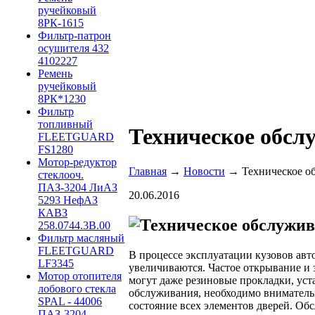
ручейковый
8РК-1615
Фильтр-патрон
осушителя 432
4102227
Ремень
ручейковый
8РК*1230
Фильтр
топливный
Техническое обсл
FLEETGUARD
FS1280
Мотор-редуктор
Главная
→
Новости
→ Техническое о
стеклооч.
ПАЗ-3204 ЛиАЗ
20.06.2016
5293 НефАЗ
КАВЗ
258.0744.3B.00
Фильтр масляный
FLEETGUARD
В процессе эксплуатации кузовов авт
LF3345
увеличиваются. Частое открывание и 
Мотор отопителя
могут даже резиновые прокладки, уст
лобового стекла
обслуживания, необходимо внимательн
SPAL - 44006
состояние всех элементов дверей. Об
ПАЗ-3204