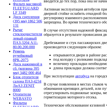
вводится до тех пор, пока она не нач
Фильтр масляной
FLEETGUARD
Активная эксплуатация автобусов при
LF 3349
дверной стойке ослабить откидной бо
Диск сцепления
регулировку взаимного расположения 
(395 мм) 1862 506
запрещена. Во время технического о
131
Рычаг
В случае отсутствия надежной фиксац
стеклоочистителя
образуется в результате провисания дв
левый-правый
Дребезжание и стук пассажирских две
ПАЗ-3204 А11-
производится следующим образом:
80.00.200.000
Ремень
открываются двери в районе ра
ручейковый
под колодку с роликами подклад
8РК-2075
величину прокладки необходимо
Диск нажимной в
длина прокладки должна соответ
сб. (корзина 395
мм) 3482 000 464
При эксплуатации
автобуса
на городс
Блок отопителя
салона ПАЗ-4234
В случае появления в местах стыков 
ЛиАЗ ZENIT
обжимания крепящих деталей, или пу
8000
отрегулировать подвижные зазоры, м
Отопители
герметизации моторного отсека.
WEBASTO
Фильтра
Техническое обслуживание кузовной ч