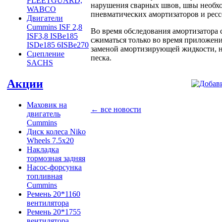
FLEETGUARD,
нарушения сварных швов, швы необхо
WABCO
пневматических амортизаторов и ресс
Двигатели
Cummins ISF 2,8
Во время обследования амортизатора с
ISF3,8 ISBe185
сжиматься только во время приложен
ISDe185 6ISBe270
заменой амортизирующей жидкости, ну
Сцепление
песка.
SACHS
Акции
Маховик на
← все новости
двигатель
Cummins
Диск колеса Niko
Wheels 7.5x20
Накладка
тормозная задняя
Насос-форсунка
топливная
Cummins
Ремень 20*1160
вентилятора
Ремень 20*1755
вентилятора