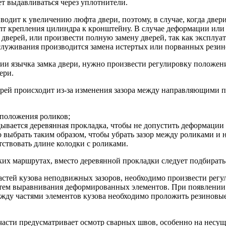
нет выдавливаться через уплотнители.
водит к увеличению люфта двери, поэтому, в случае, когда двер
лт крепления цилиндра к кронштейну. В случае деформации или 
дверей, или произвести полную замену дверей, так как эксплу
бслуживания производится замена истертых или порванных рези
ии язычка замка двери, нужно произвести регулировку положения
ери.
рей происходит из-за изменения зазора между направляющими п
сположения роликов;
ывается деревянная прокладка, чтобы не допустить деформации
 выбрать таким образом, чтобы убрать зазор между роликами и
ствовать длине колодки с роликами.
ких маршрутах, вместо деревянной прокладки следует подбирать
частей кузова неподвижных зазоров, необходимо произвести рег
тем выравнивания деформированных элементов. При появлении
ежду частями элементов кузова необходимо проложить резиновы
асти предусматривает осмотр сварных швов, особенно на несущ