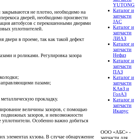
YUTONG
Каталог и
и закрываются не плотно, необходимо на
запчасти
перекоса дверей, необходимо произвести
JAC
атация автобусов с перекошенными дверями
Каталог и
новых уплотнителей.
запчасти
ЛИАЗ
 двери в проеме, так как такой дефект
Каталог и
запчасти
Нефаз
азами и роликами. Регулировка зазора
Каталог и
запчасти
ПАЗ
 колодки;
Каталог и
 направляющими пазами;
запчасти
КАвЗ и
ГолАЗ
 металлическую прокладку.
Каталог и
запчасти
улирование величины зазоров, с помощью
Икарус
 подвижных зазоров, и невозможности
е уплотнители. Особенно важно добиться
ООО «АБС» -
их элементах кузова. В случае обнаружение
запчасти для