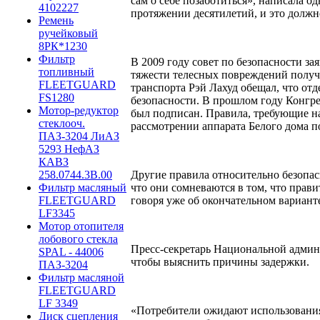
сам о себе позаботиться», написала о
4102227
протяжении десятилетий, и это должн
Ремень
ручейковый
8РК*1230
Фильтр
В 2009 году совет по безопасности зая
топливный
тяжести телесных повреждений получ
FLEETGUARD
транспорта Рэй Лахуд обещал, что отд
FS1280
безопасности. В прошлом году Конгре
Мотор-редуктор
был подписан. Правила, требующие на
стеклооч.
рассмотрении аппарата Белого дома п
ПАЗ-3204 ЛиАЗ
5293 НефАЗ
КАВЗ
258.0744.3B.00
Другие правила относительно безопас
Фильтр масляный
что они сомневаются в том, что прави
FLEETGUARD
говоря уже об окончательном вариант
LF3345
Мотор отопителя
лобового стекла
Пресс-секретарь Национальной админи
SPAL - 44006
чтобы выяснить причины задержки.
ПАЗ-3204
Фильтр масляной
FLEETGUARD
LF 3349
«Потребители ожидают использования
Диск сцепления