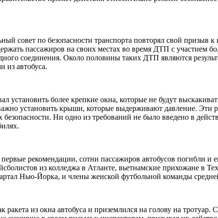
ный совет по безопасности транспорта повторял свой призыв к
держать пассажиров на своих местах во время ДТП с участием б
одного соединения. Около половины таких ДТП являются резуль
 из автобуса.
ал установить более крепкие окна, которые не будут выскакива
важно установить крыши, которые выдерживают давление. Эти р
х безопасности. Ни одно из требований не было введено в дейст
билях.
и первые рекомендации, сотни пассажиров автобусов погибли и 
ейсболистов из колледжа в Атланте, вьетнамские прихожане в Те
вартал Нью-Йорка, и члены женской футбольной команды средне
к ракета из окна автобуса и приземлился на голову на тротуар. С