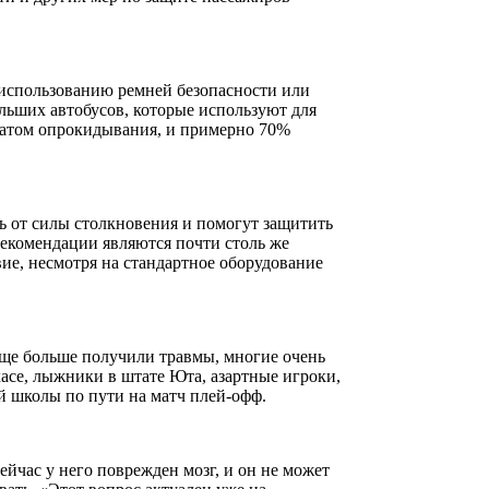
 использованию ремней безопасности или
ольших автобусов, которые используют для
татом опрокидывания, и примерно 70%
ть от силы столкновения и помогут защитить
екомендации являются почти столь же
вие, несмотря на стандартное оборудование
еще больше получили травмы, многие очень
хасе, лыжники в штате Юта, азартные игроки,
й школы по пути на матч плей-офф.
ейчас у него поврежден мозг, и он не может