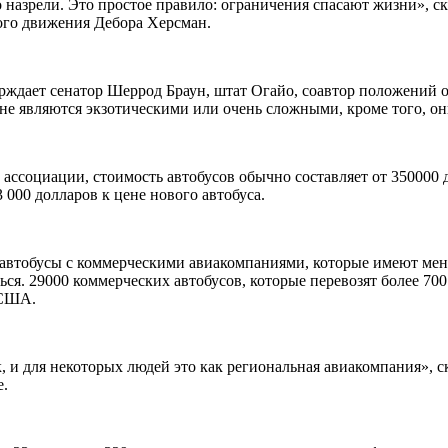
о назрели. Это простое правило: ограничения спасают жизни», с
ого движения Дебора Херсман.
ждает сенатор Шеррод Браун, штат Огайо, соавтор положений о 
 не являются экзотическими или очень сложными, кроме того, он
ссоциации, стоимость автобусов обычно составляет от 350000 д
 000 долларов к цене нового автобуса.
автобусы с коммерческими авиакомпаниями, которые имеют мен
ься. 29000 коммерческих автобусов, которые перевозят более 70
 США.
к, и для некоторых людей это как региональная авиакомпания», 
е.