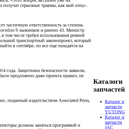
вать. «Этот вопрос актуален уже на
 получат серьезные травмы, как мой отец».
есет частичную ответственность за степень
погибло 9 лыжников и ранено 43. Министр
, в том числе требуя использования ремней
большой транспортный законопроект, который
йти в сентябре, но все еще находятся на
14 года. Защитники безопасности заявили,
 было предложено даже проекта правил, не
Каталоги
запчастей
с, поданный издательством Associated Press,
Каталог и
запчасти
YUTONG
Каталог и
запчасти
спекторы должны заняться программой и
JAC