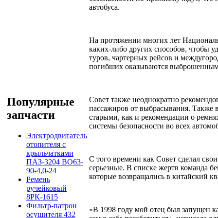
автобуса.
На протяжении многих лет Националь
каких-либо других способов, чтобы у
туров, чартерных рейсов и междугор
погибших оказываются выброшенными
Совет также неоднократно рекомендов
Популярные
пассажиров от выбрасывания. Также 
запчасти
старыми, как и рекомендации о ремня
системы безопасности во всех автомо
Электродвигатель
отопителя с
крыльчатками
С того времени как Совет сделал сво
ПАЗ-3204 ВО63-
серьезные. В списке жертв команда б
90-4,0-24
которые возвращались в китайский к
Ремень
ручейковый
8РК-1615
Фильтр-патрон
«В 1998 году мой отец был запущен ка
осушителя 432