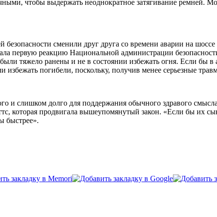
чными, чтобы выдержать неоднократное затягивание ремней. Мо
 безопасности сменили друг друга со времени аварии на шоссе М
звала первую реакцию Национальной администрации безопасност
ыли тяжело ранены и не в состоянии избежать огня. Если бы в 
ли избежать погибели, поскольку, получив менее серьезные трав
го и слишком долго для поддержания обычного здравого смысла,
ттс, которая продвигала вышеупомянутый закон. «Если бы их сы
ы быстрее».