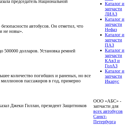
казала председатель Национальной
Каталог и
запчасти
ЛИАЗ
Каталог и
запчасти
безопасности автобусов. Он отметил, что
Нефаз
и не новы».
Каталог и
запчасти
ПАЗ
Каталог и
о 500000 долларов. Установка ремней
запчасти
КАвЗ и
ГолАЗ
Каталог и
ьшее количество погибших и раненых, но все
запчасти
0 миллионов пассажиров в год, примерно
Икарус
ООО «АБС» -
сказал Джеки Гиллан, президент Защитников
запчасти для
всех автобусов
Санкт-
Петербурга