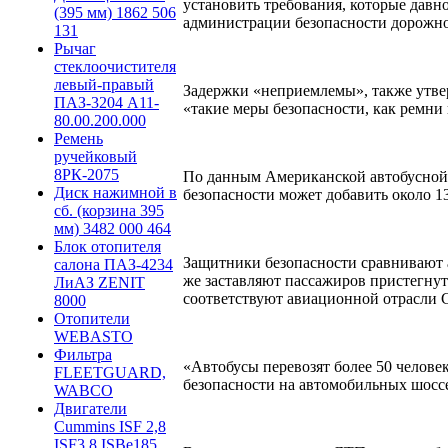
установить требования, которые давн
(395 мм) 1862 506
администрации безопасности дорожн
131
Рычаг
стеклоочистителя
левый-правый
Задержки «неприемлемы», также утвер
ПАЗ-3204 А11-
«такие меры безопасности, как ремни
80.00.200.000
Ремень
ручейковый
8РК-2075
По данным Американской автобусной а
Диск нажимной в
безопасности может добавить около 13
сб. (корзина 395
мм) 3482 000 464
Блок отопителя
Защитники безопасности сравнивают 
салона ПАЗ-4234
же заставляют пассажиров пристегнут
ЛиАЗ ZENIT
соответствуют авиационной отрасли
8000
Отопители
WEBASTO
Фильтра
«Автобусы перевозят более 50 челове
FLEETGUARD,
безопасности на автомобильных шосс
WABCO
Двигатели
Cummins ISF 2,8
ISF3,8 ISBe185