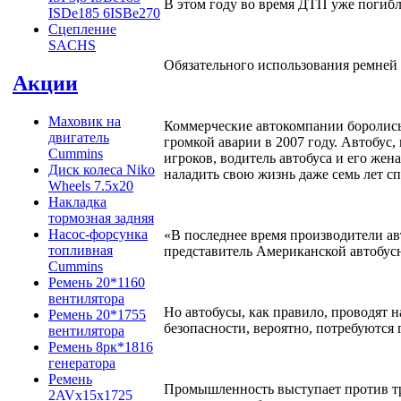
В этом году во время ДТП уже погибл
ISDe185 6ISBe270
Сцепление
SACHS
Обязательного использования ремней б
Акции
Маховик на
Коммерческие автокомпании боролись 
двигатель
громкой аварии в 2007 году. Автобус
Cummins
игроков, водитель автобуса и его жен
Диск колеса Niko
наладить свою жизнь даже семь лет сп
Wheels 7.5x20
Накладка
тормозная задняя
Насос-форсунка
«В последнее время производители ав
топливная
представитель Американской автобус
Cummins
Ремень 20*1160
вентилятора
Но автобусы, как правило, проводят н
Ремень 20*1755
безопасности, вероятно, потребуются 
вентилятора
Ремень 8рк*1816
генератора
Ремень
Промышленность выступает против т
2AVx15x1725