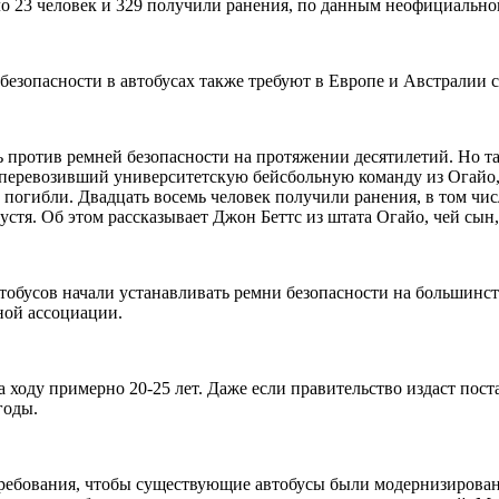
о 23 человек и 329 получили ранения, по данным неофициально
езопасности в автобусах также требуют в Европе и Австралии с
против ремней безопасности на протяжении десятилетий. Но так
, перевозивший университетскую бейсбольную команду из Огайо, 
а погибли. Двадцать восемь человек получили ранения, в том чи
устя. Об этом рассказывает Джон Беттс из штата Огайо, чей сын
тобусов начали устанавливать ремни безопасности на большинст
ной ассоциации.
а ходу примерно 20-25 лет. Даже если правительство издаст пост
годы.
ребования, чтобы существующие автобусы были модернизирован