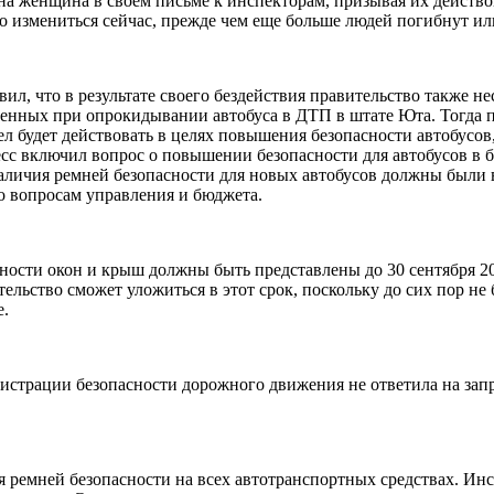
дна женщина в своем письме к инспекторам, призывая их действо
о измениться сейчас, прежде чем еще больше людей погибнут или
вил, что в результате своего бездействия правительство также н
енных при опрокидывании автобуса в ДТП в штате Юта. Тогда 
ел будет действовать в целях повышения безопасности автобусов
сс включил вопрос о повышении безопасности для автобусов в 
личия ремней безопасности для новых автобусов должны были вы
о вопросам управления и бюджета.
ности окон и крыш должны быть представлены до 30 сентября 20
тельство сможет уложиться в этот срок, поскольку до сих пор не
е.
страции безопасности дорожного движения не ответила на запро
 ремней безопасности на всех автотранспортных средствах. Ин