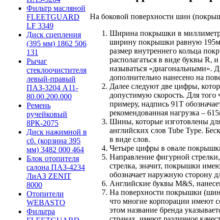
Фильтр масляной
На боковой поверхности шин (покрыш
FLEETGUARD
LF 3349
Ширина покрышки в миллиметрах
Диск сцепления
ширину покрышки равную 195мм
(395 мм) 1862 506
размер внутреннего кольца пок
131
располагаться в виде буквы R, 
Рычаг
называться «диагональными». Д
стеклоочистителя
дополнительно нанесено на пов
левый-правый
Далее следуют две цифры, котор
ПАЗ-3204 А11-
допустимую скорость. Для того 
80.00.200.000
примеру, надпись 91Т обозначае
Ремень
рекомендованная нагрузка – 615
ручейковый
Шины, которые изготовлены для
8РК-2075
английских слов Tube Type. Бес
Диск нажимной в
в виде слов.
сб. (корзина 395
Четыре цифры в овале покрышки
мм) 3482 000 464
Направление фигурной стрелки,
Блок отопителя
стрелка, значит, покрышки имею
салона ПАЗ-4234
обозначает наружную сторону д
ЛиАЗ ZENIT
Английские буквы M&S, нанесен
8000
На поверхности покрышки (шины
Отопители
что многие корпорации имеют со
WEBASTO
этом название бренда указывает
Фильтра
странах, имеют различное качес