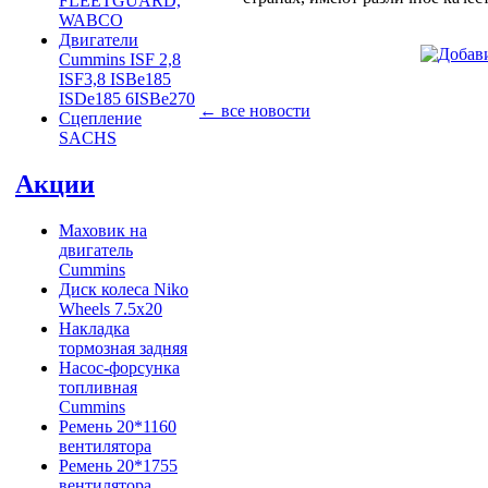
FLEETGUARD,
WABCO
Двигатели
Cummins ISF 2,8
ISF3,8 ISBe185
ISDe185 6ISBe270
← все новости
Сцепление
SACHS
Акции
Маховик на
двигатель
Cummins
Диск колеса Niko
Wheels 7.5x20
Накладка
тормозная задняя
Насос-форсунка
топливная
Cummins
Ремень 20*1160
вентилятора
Ремень 20*1755
вентилятора