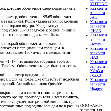
YUTONG
сей, которые обозначают следующие данные:
Каталог и
запчасти
например, обозначение 195/65 обозначает
JAC
 ее ширине). Рядом указывается посадочный
Каталог и
жения кордов внутри. Корды могут
запчасти
 под углом 30-40 градусов к осевой линии и
ЛИАЗ
льного плетения корда может быть
Каталог и
запчасти
и, который обозначает максимально
Нефаз
обращаться к специальным таблицам. К
Каталог и
ки составляет 190км/час, а максимальная
запчасти
ПАЗ
и «Т-Т», что является аббревиатурой от
Каталог и
 Tubeless. Обозначения могут быть нанесены
запчасти
КАвЗ и
ерийный номер продукции.
ГолАЗ
леса. Если на покрышке отсутствует подобная
Каталог и
тороной. Английское слово Qutsaide
запчасти
Икарус
рого снега и слякоти («зимняя резина»).
гового бренда производителя. Стоит помнить,
тельно уступает материнской компании, при
ООО «АБС» -
 изготовленные под одним брендом но в разных
запчасти для