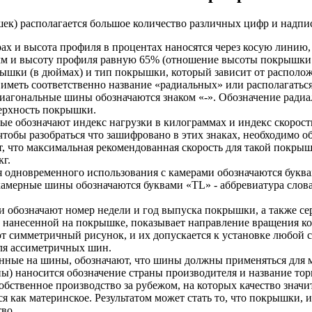
ек) располагается большое количество различных цифр и надпи
 и высота профиля в процентах наносятся через косую линию, 
 и высоту профиля равную 65% (отношение высоты покрышки к
рышки (в дюймах) и тип покрышки, который зависит от располо
и иметь соответственно название «радиальных» или располагаться
иагональные шины обозначаются знаком «-». Обозначение радиа
ерхность покрышки.
ые обозначают индекс нагрузки в килограммах и индекс скорост
чтобы разобраться что зашифровано в этих знаках, необходимо 
т, что максимальная рекомендованная скорость для такой покрыш
кг.
 одновременного использования с камерами обозначаются буквам
камерные шины обозначаются буквами «TL» - аббревиатура слова
 обозначают номер недели и год выпуска покрышки, а также с
 нанесенной на покрышке, показывает направление вращения ко
т симметричный рисунок, и их допускается к установке любой с
ля ассиметричных шин.
ные на шины, обозначают, что шины должны применяться для мок
) наносится обозначение страны производителя и название тор
бственное производство за рубежом, на которых качество значи
ся как материнское. Результатом может стать то, что покрышки,
тво.