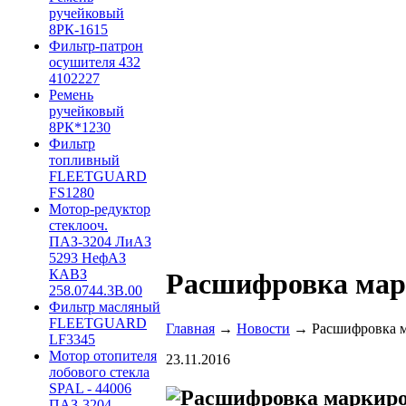
ручейковый
8РК-1615
Фильтр-патрон
осушителя 432
4102227
Ремень
ручейковый
8РК*1230
Фильтр
топливный
FLEETGUARD
FS1280
Мотор-редуктор
стеклооч.
ПАЗ-3204 ЛиАЗ
5293 НефАЗ
КАВЗ
Расшифровка мар
258.0744.3B.00
Фильтр масляный
FLEETGUARD
Главная
→
Новости
→ Расшифровка м
LF3345
Мотор отопителя
23.11.2016
лобового стекла
SPAL - 44006
ПАЗ-3204